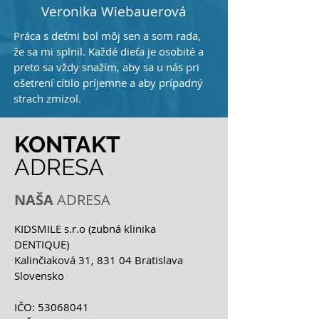
Veronika Wiebauerová
Práca s deťmi bol môj sen a som rada,
že sa mi splnil. Každé dieťa je osobité a
preto sa vždy snažím, aby sa u nás pri
ošetrení cítilo príjemne a aby prípadný
strach zmizol.
KONTAKT
ADRESA
NAŠA
ADRESA
KIDSMILE s.r.o (zubná klinika
DENTIQUE)
Kalinčiaková 31, 831 04 Bratislava
Slovensko
IČO:
53068041