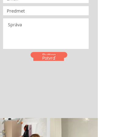
Button
Potvrď