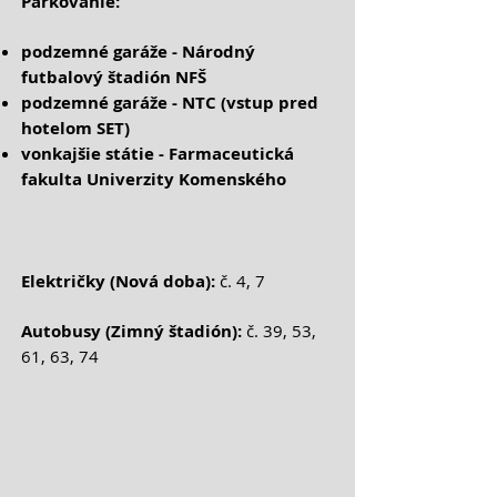
Parkovanie:
podzemné garáže -
Národný
futbalový štadión NFŠ
podzemné garáže - NTC (vstup pred
hotelom SET)
vonkajšie státie - Farmaceutická
fakulta Univerzity Komenského
Električky (Nová doba):
č. 4, 7
Autobusy (Zimný štadión):
č. 39, 53,
61, 63, 74