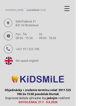
PODPORUJEME:
Kalinčiaková 31
831 04 Bratislava
Pon - Štv
Ut
08:30 - 15:30
08:00 - 18:30
+421 911 525 700
We speak english
Objednávky + zrušenie termínu volať
0911 525
700
do 15:00 pondelok-štvrtok
Doprovod dieťaťa výhradne iba
jedným
rodičom!
DOVOLENKA:
27.7 - 9.8.2026