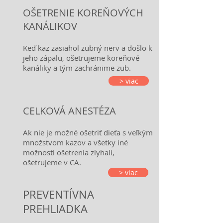
OŠETRENIE KOREŇOVÝCH
KANÁLIKOV
Keď kaz zasiahol zubný nerv a došlo k
jeho zápalu, ošetrujeme koreňové
kanáliky a tým zachránime zub.
> viac
CELKOVÁ ANESTÉZA
Ak nie je možné ošetriť dieťa s veľkým
množstvom kazov a všetky iné
možnosti ošetrenia zlyhali,
ošetrujeme v CA.
> viac
PREVENTÍVNA
PREHLIADKA