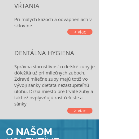
VŔTANIA
Pri malých kazoch a odvápneniach v
sklovine.
> viac
DENTÁLNA HYGIENA
Správna starostlivosť o detské zuby je
dôležitá už pri mliečnych zuboch.
Zdravé mliečne zuby majú totiž vo
vývoji sánky dieťaťa nezastupiteľnú
úlohu. Držia miesto pre trvalé zuby a
taktiež ovplyvňujú rast čeľuste a
sánky.
> viac
O NAŠOM