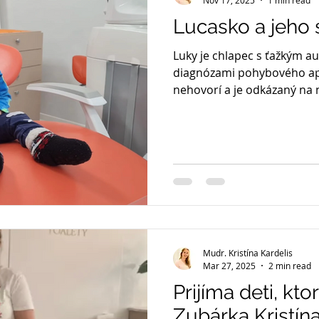
Nov 17, 2025
1 min read
Lucasko a jeho 
Luky je chlapec s ťažkým a
diagnózami pohybového ap
nehovorí a je odkázaný na 
starostlivosť. Aj bežné náv
Lucaska a jeho rodičov veľ
Starostlivosť o Lucaska je n
zabezpečenie pomôcok pot
veľmi nákladné. Preto sa Lu
založiť občianske združenie
dúfame pomôže poskytnúť
Mudr. Kristína Kardelis
Mar 27, 2025
2 min read
Prijíma deti, kto
Zubárka Kristína 