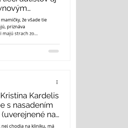
ownovým
 mamičky, že všade tie
jú, priznáva
 majú strach zo...
Kristína Kardelis
je s nasadením
ti (uverejnené na
)
k nej chodia na kliniku, má