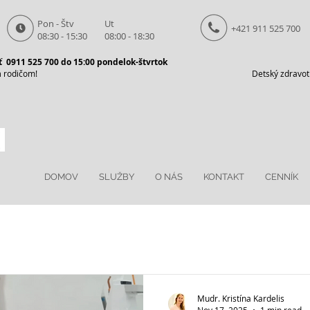
Pon - Štv
Ut
+421 911 525 700
08:30 - 15:30
08:00 - 18:30
 0911 525 700 do 15:00 pondelok-štvrtok
m
rodičom!
Detský zdravotn
DOMOV
SLUŽBY
O NÁS
KONTAKT
CENNÍK
Mudr. Kristína Kardelis