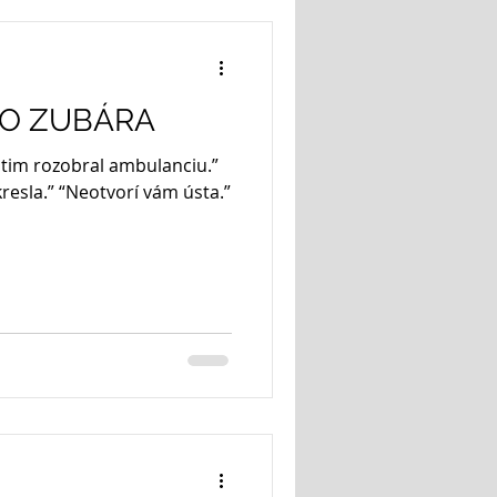
ZO ZUBÁRA
atim rozobral ambulanciu.”
kresla.” “Neotvorí vám ústa.”