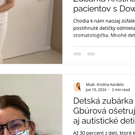
pacientov s D
syndrómom
Chodia k nám naozaj zúfalé
postihnuté detičky odmieta
stomatologička. Mnohé deti
Mudr. Kristína Kardelis
Jun 10, 2024
2 min read
Detská zubárka 
Gbúrová ošetru
aj autistické de
zenyv meste.sk
Až 30 percent z detí, ktoré 