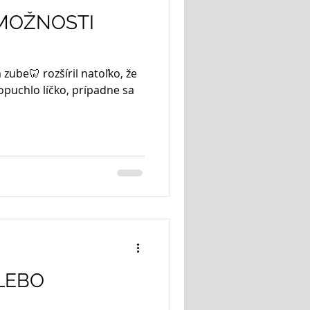
MOŽNOSTI
zube🦷 rozšíril natoľko, že
 opuchlo líčko, prípadne sa
LEBO