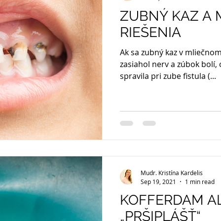
ZUBNÝ KAZ A 
RIEŠENIA
Ak sa zubný kaz v mliečnom 
zasiahol nerv a zúbok bolí,
spravila pri zube fistula (...
Mudr. Kristína Kardelis
Sep 19, 2021
1 min read
KOFFERDAM A
„PRŠIPLÁŠŤ“