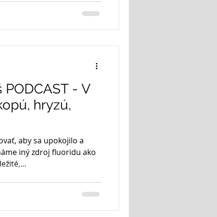
áš PODCAST - V
opú, hryzú,
ať, aby sa upokojilo a
áme iný zdroj fluoridu ako
žité,...