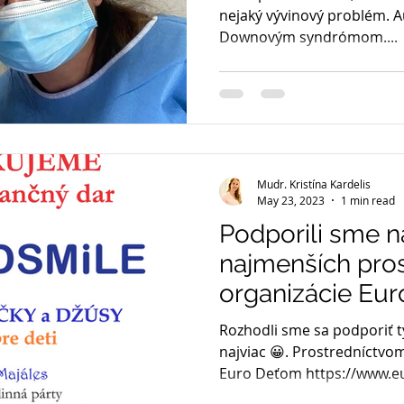
nejaký vývinový problém. Auti
Downovým syndrómom....
Mudr. Kristína Kardelis
May 23, 2023
1 min read
Podporili sme n
najmenších pro
organizácie Eu
Rozhodli sme sa podporiť tý
najviac 😀. Prostredníctvo
Euro Deťom https://www.eu