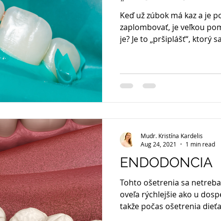
Keď už zúbok má kaz a je po
zaplombovať, je veľkou p
je? Je to „pršiplášť“, ktorý sa
Mudr. Kristína Kardelis
Aug 24, 2021
1 min read
ENDODONCIA
Tohto ošetrenia sa netreba
oveľa rýchlejšie ako u dosp
takže počas ošetrenia dieťa.