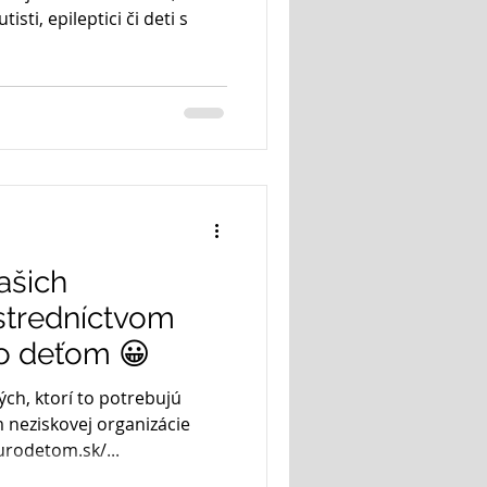
sti, epileptici či deti s
ašich
stredníctvom
ro deťom 😀
ch, ktorí to potrebujú
m neziskovej organizácie
rodetom.sk/...