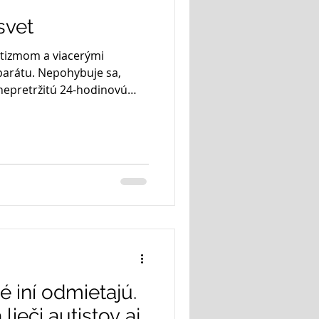
svet
utizmom a viacerými
arátu. Nepohybuje sa,
nepretržitú 24-hodinovú
števy u lekára môžu byť pre
mi náročné a stresujúce.
eustála. Jeho terapie a
rebných pre jeho pokrok sú
kyho rodičia rozhodli
 Lucaskov svet , ktoré
 Lukymu
ré iní odmietajú.
lieči autistov aj