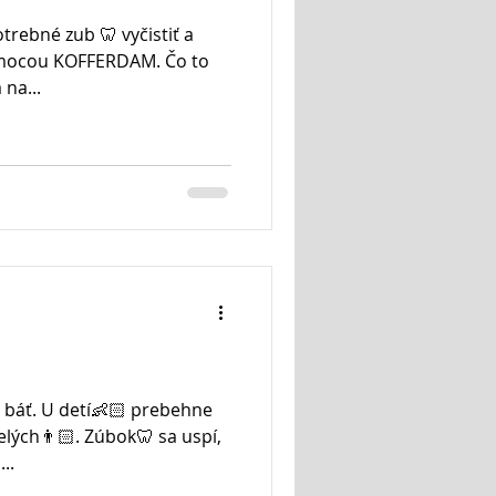
trebné zub 🦷 vyčistiť a
omocou KOFFERDAM. Čo to
 na...
 báť. U detí👶🏻 prebehne
elých👨🏻. Zúbok🦷 sa uspí,
..