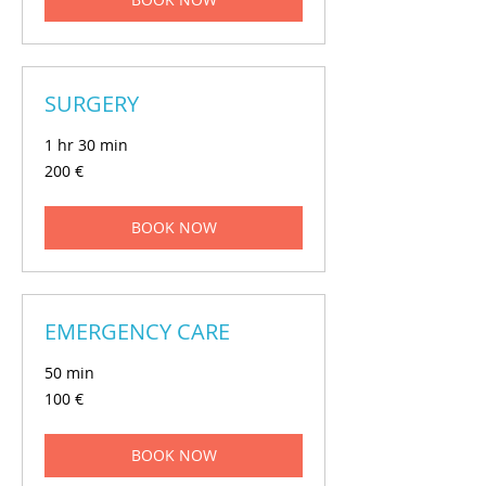
SURGERY
1 hr 30 min
200
200 €
eur
BOOK NOW
EMERGENCY CARE
50 min
100
100 €
eur
BOOK NOW