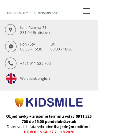
PODPORUJEME:
Kalinčiaková 31
831 04 Bratislava
Pon - Štv
Ut
08:30 - 15:30
08:00 - 18:30
+421 911 525 700
We speak english
Objednávky + zrušenie termínu volať
0911 525
700
do 15:00 pondelok-štvrtok
Doprovod dieťaťa výhradne iba
jedným
rodičom!
DOVOLENKA:
27.7 - 9.8.2026