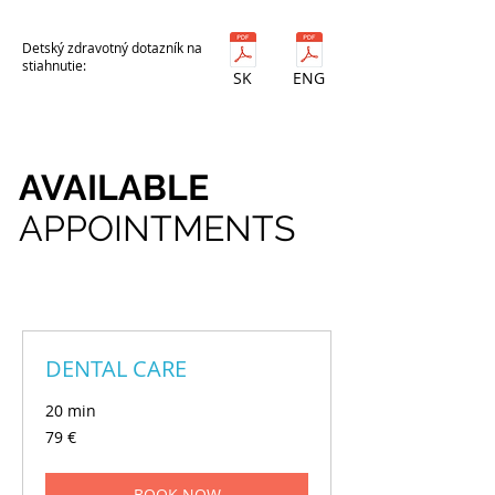
Detský zdravotný dotazník na
stiahnutie:
SK
ENG
AVAILABLE
APPOINTMENTS
DENTAL CARE
20 min
79
79 €
eur
BOOK NOW