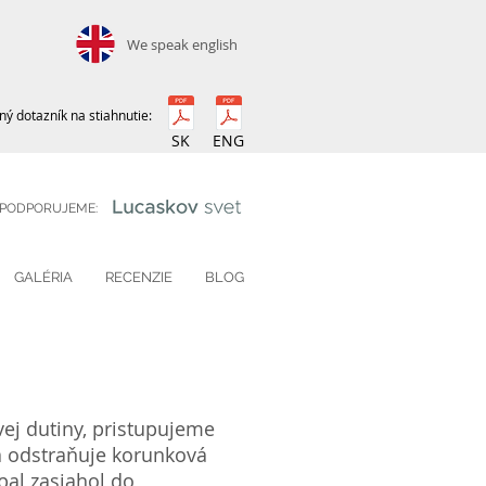
We speak english
ý dotazník na stiahnutie:
SK
ENG
PODPORUJEME:
GALÉRIA
RECENZIE
BLOG
vej dutiny, pristupujeme
a odstraňuje korunková
pal zasiahol do