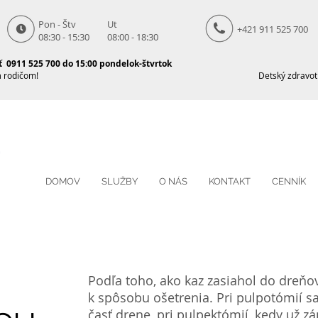
Pon - Štv
Ut
+421 911 525 700
08:30 - 15:30
08:00 - 18:30
 0911 525 700 do 15:00 pondelok-štvrtok
m
rodičom!
Detský zdravotn
DOMOV
SLUŽBY
O NÁS
KONTAKT
CENNÍK
Podľa toho, ako kaz zasiahol do dreňo
k spôsobu ošetrenia. Pri pulpotómií s
časť drene, pri pulpektómií, kedy už zá