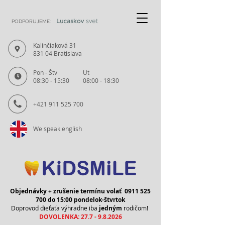
PODPORUJEME:
Kalinčiaková 31
831 04 Bratislava
Pon - Štv
Ut
08:30 - 15:30
08:00 - 18:30
+421 911 525 700
We speak english
Objednávky + zrušenie termínu volať
0911 525
700
do 15:00 pondelok-štvrtok
Doprovod dieťaťa výhradne iba
jedným
rodičom!
DOVOLENKA:
27.7 - 9.8.2026