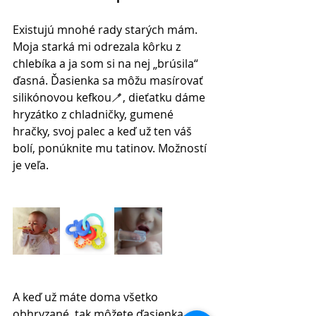
Existujú mnohé rady starých mám. 
Moja starká mi odrezala kôrku z 
chlebíka a ja som si na nej „brúsila“ 
ďasná. Ďasienka sa môžu masírovať 
silikónovou kefkou🪥, dieťatku dáme 
hryzátko z chladničky, gumené 
hračky, svoj palec a keď už ten váš 
bolí, ponúknite mu tatinov. Možností 
je veľa.
A keď už máte doma všetko 
obhryzané, tak môžete ďasienka 