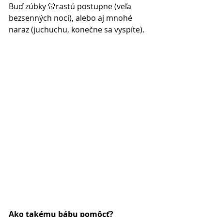
Buď zúbky 🦷rastú postupne (veľa 
bezsenných nocí), alebo aj mnohé 
naraz (juchuchu, konečne sa vyspíte).
Ako takému bábu pomôcť?