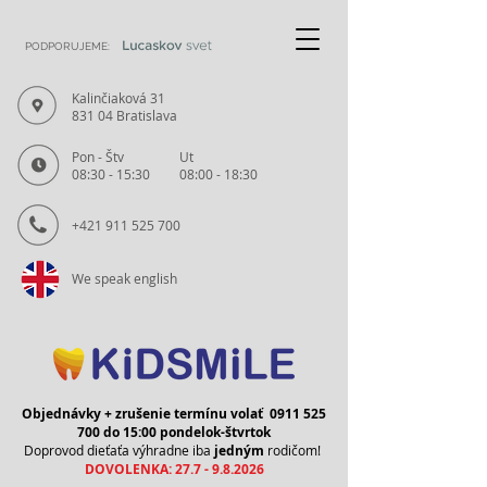
PODPORUJEME:
Kalinčiaková 31
831 04 Bratislava
Pon - Štv
Ut
08:30 - 15:30
08:00 - 18:30
+421 911 525 700
We speak english
Objednávky + zrušenie termínu volať
0911 525
700
do 15:00 pondelok-štvrtok
Doprovod dieťaťa výhradne iba
jedným
rodičom!
DOVOLENKA:
27.7 - 9.8.2026