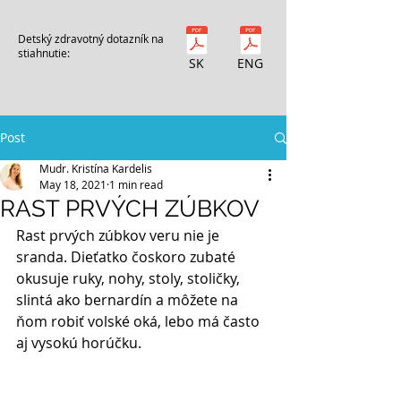
Detský zdravotný dotazník na
stiahnutie:
SK
ENG
Post
Mudr. Kristína Kardelis
May 18, 2021
1 min read
RAST PRVÝCH ZÚBKOV
Rast prvých zúbkov veru nie je 
sranda. Dieťatko čoskoro zubaté 
okusuje ruky, nohy, stoly, stoličky, 
slintá ako bernardín a môžete na 
ňom robiť volské oká, lebo má často 
aj vysokú horúčku. 