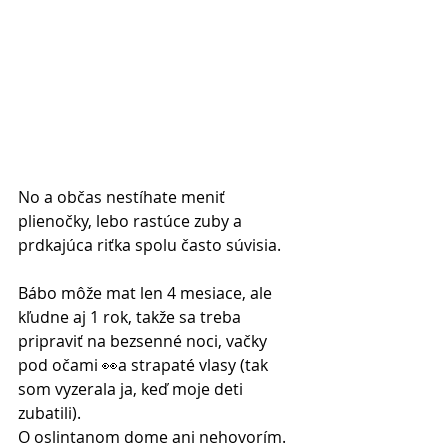
No a občas nestíhate meniť 
plienočky, lebo rastúce zuby a 
prdkajúca riťka spolu často súvisia. 
Bábo môže mat len 4 mesiace, ale 
kľudne aj 1 rok, takže sa treba 
pripraviť na bezsenné noci, vačky 
pod očami 👀a strapaté vlasy (tak 
som vyzerala ja, keď moje deti 
zubatili). 
O oslintanom dome ani nehovorím. 