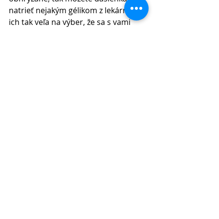
natrieť nejakým gélikom z lekárne. Je 
ich tak veľa na výber, že sa s vami 
zatočí aj lekáreň. 
PREREZÁVANIU ZÚBKOV ZDAR 😊
Recent Posts
See All